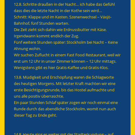
12.8. Schritte draußen in der Nacht… ich habe das Gefühl
dass dies die letzte Nacht in der Kothe sein wird…
Schnitt: Klappe und im Kasten. Szenenwechsel – Växjö-
Bahnhof, fünf Stunden warten.
Die Zeit zieht sich dahin wie Erdnussbutter mit Käse.
Irgendwann kommt endlich der Zug.
Fünf weitere Stunden später: Stockholm bei Nacht – Keine
Ahnung wohin.
Wir suchen Zuflucht in einem Fast Food Restaurant, weil wir
erst um 12 Uhr in unser Zimmer können – 12 Uhr mittags.
Wenigstens gibt es hier Gratis-Kaffee und Gratis-Klos.
13.8. Müdigkeit und Erschöpfung waren die Schlagworte
des heutigen Morgens. Mit letzter Kraft machten wir eine
erste Besichtigungsrunde, bis das Hostel aufmachte und
uns alle positiv überraschte.
Ein paar Stunden Schlaf später zogen wir noch einmal eine
Runde durch das abendliche Stockholm, womit nun auch
dieser Tag zu Ende geht.
14.8. Heute ging es weiter mit der Stadterkundung – auf